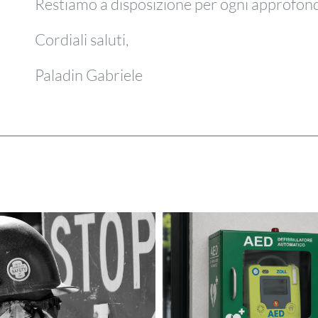
Restiamo a disposizione per ogni approfon
Cordiali saluti,
Paladin Gabriele
laPodcast ep.12 –
Contributi a fo
lestie sessuali e
perduto per la salu
buso di potere: è
azienda: screen
legittima la
sanitari e defibrill
sospensione
disciplinare