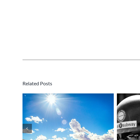
Pa
Mo
Emergenza Caldo –
a
Ordinanza della
Regione Veneto
Related Posts