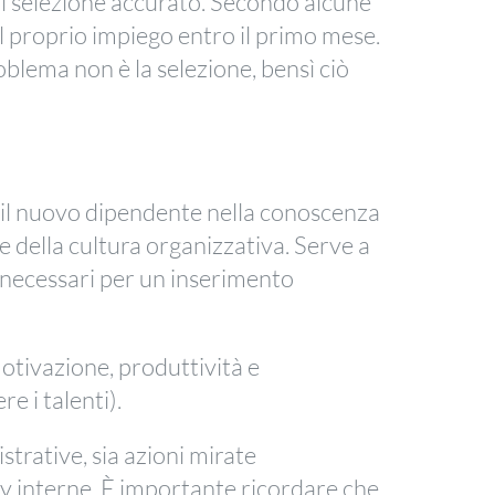
i selezione accurato. Secondo alcune
 il proprio impiego entro il primo mese.
oblema non è la selezione, bensì ciò
 il nuovo dipendente nella conoscenza
e della cultura organizzativa. Serve a
i necessari per un inserimento
otivazione, produttività e
re i talenti).
trative, sia azioni mirate
icy interne. È importante ricordare che