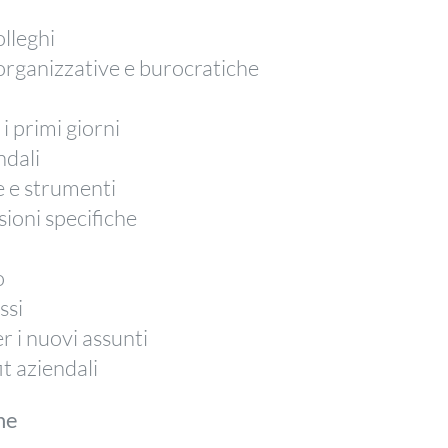
lleghi
 organizzative e burocratiche
i primi giorni
ndali
 e strumenti
sioni specifiche
o
ssi
 i nuovi assunti
it aziendali
ne