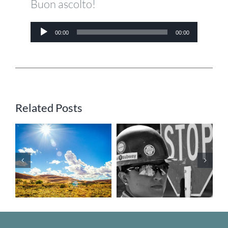
Buon ascolto!
PalaPodcast
Audio
00:00
00:00
ep.12 –
Player
Emergenza
Molestie
Caldo –
sessuali e
Ordinanza
abuso di
della Regione
potere: è
Related Posts
Veneto
legittima la
sospensione
disciplinare