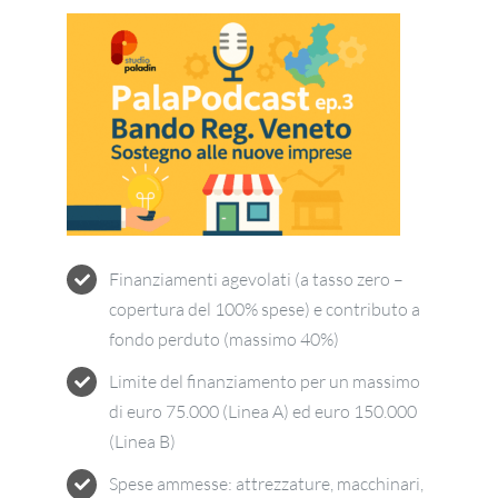
Finanziamenti agevolati (a tasso zero –
copertura del 100% spese) e contributo a
fondo perduto (massimo 40%)
Limite del finanziamento per un massimo
di euro 75.000 (Linea A) ed euro 150.000
(Linea B)
Spese ammesse: attrezzature, macchinari,