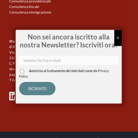
Consulenza previdenziale
Consulenza fiscale
Consulenza immigrazione
Non sei ancora iscritto alla
Studio Paladin s.a.s.
nostra Newsletter? Iscriviti ora!
di Rimetra Valentina & C.
Via Verdi, 67
31046 Oderzo (TV)
C.F./P.IVA: 02325070262
studiopaladin@cgn.legalmail.it
Autorizzo al trattamento dei miei dati come da
Privacy
paghe@studiopaladin.it
Policy
T 0422 815022